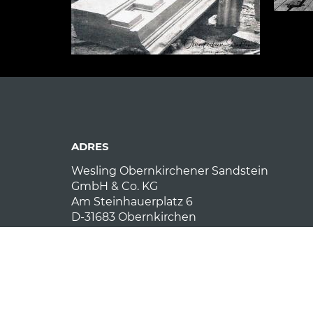
ADRES
Wesling Obernkirchener Sandstein
GmbH & Co. KG
Am Steinhauerplatz 6
D-31683 Obernkirchen
CONTACT
E-Mail:
obernkirchener-sandstein (at) fw-we
Telefon: +49 (0) 5724 972010