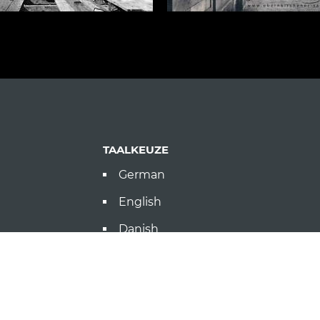
TAALKEUZE
German
English
Danish
LINKS
sling.de
Producten