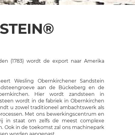
STEIN®
den (1783) wordt de export naar Amerika
heert Wesling Obernkirchener Sandstein
dsteengroeve aan de Bückeberg en de
 Obernkirchen. Hier wordt zandsteen in
een wordt in de fabriek in Obernkirchen
vindt u zowel traditioneel ambachtswerk als
processen. Met ons bewerkingscentrum en
wij in staat om zelfs de meest complexe
n. Ook in de toekomst zal ons machinepark
isen worden aangepast.