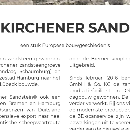
KIRCHENER SAND
een stuk Europese bouwgeschiedenis
chen zandsteen gewonnen.
door de Bremer kooplie
rchener zandsteengroeve
uitgebreid.
(vandaag Schaumburg) en
anzestad Hamburg naar het
Sinds februari 2016 be
d Lübeck bouwde.
GmbH & Co. KG de zan
productiefaciliteit in
ner Sandstein® ook een
dagbouw gewonnen. De st
eden Bremen en Hamburg
verder verwerkt. Bij ons 
dsgrenzen van Duitsland
de modernste productie
tensieve export naar heel
de 3D-scanservice zijn 
ntische scheepvaartroute
bewerkingen uit te voere
verder aan de nieuwste e