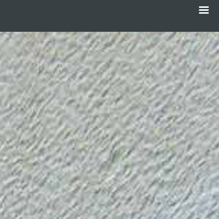
Menu
Gå
til
hovedindhold