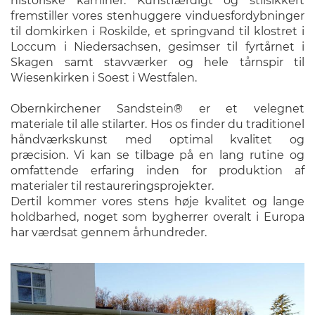
historiske kaminer. Kunstfærdigt og stilsikkert
fremstiller vores stenhuggere vinduesfordybninger
til domkirken i Roskilde, et springvand til klostret i
Loccum i Niedersachsen, gesimser til fyrtårnet i
Skagen samt stavværker og hele tårnspir til
Wiesenkirken i Soest i Westfalen.
Obernkirchener Sandstein® er et velegnet
materiale til alle stilarter. Hos os finder du traditionel
håndværkskunst med optimal kvalitet og
præcision. Vi kan se tilbage på en lang rutine og
omfattende erfaring inden for produktion af
materialer til restaureringsprojekter.
Dertil kommer vores stens høje kvalitet og lange
holdbarhed, noget som bygherrer overalt i Europa
har værdsat gennem århundreder.