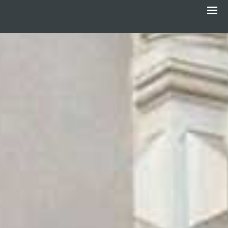
Menu
Gå
til
hovedindhold