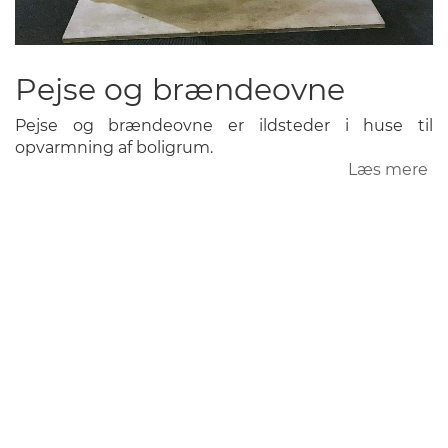
Pejse og brændeovne
Pejse og brændeovne er ildsteder i huse til
opvarmning af boligrum.
Læs mere
o
Pe
o
b