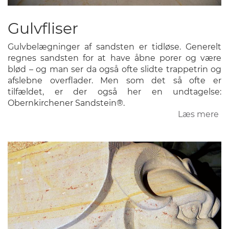
Gulvfliser
Gulvbelægninger af sandsten er tidløse. Generelt
regnes sandsten for at have åbne porer og være
blød – og man ser da også ofte slidte trappetrin og
afslebne overflader. Men som det så ofte er
tilfældet, er der også her en undtagelse:
Obernkirchener Sandstein®.
Læs mere
o
Gu