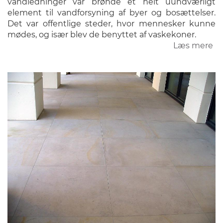
vandledninger var brønde et helt uundværligt
element til vandforsyning af byer og bosættelser.
Det var offentlige steder, hvor mennesker kunne
mødes, og især blev de benyttet af vaskekoner.
Læs mere
o
Br
o
Sp