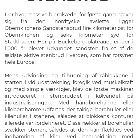
Der hvor massive bjergkæder for første gang hæver
sig fra den nordtyske lavslette, ligger
Obernkirchens Sandstensbrud fire kilometer øst for
Obernkirchen og seks kilometer syd for
Stadthagen. Her på Bückeberg-plateauet er der i
1.000 år blevet udvundet sandsten fra et af de
ældste aktive stenbrud i verden, som har forsynet
hele Europa.
Mens udvinding og tilhugning af råblokkene i
starten i vid udstrækning foregik ved muskelkraft
og med simple værktøjer, blev de første maskiner
introduceret i stenbruddet i kølvandet på
industrialiseringen. Med håndborehamre eller
kileborehamre udførtes der talrige borehuller eller
kilehuller i stenene, således at blokkens konturer
allerede var fordefineret. Disse rækker af borehuller
svækker stenen, således at den kan flækkes ved
indhamring af kiler, ved bearbejdning med