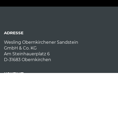
ADRESSE
Wesling Obernkirchener Sandstein
GmbH & Co. KG
Am Steinhauerplatz 6
D-31683 Obernkirchen
KONTAKT
E-Mail:
obernkirchener-sandstein (at) fw-
wesling.de
Telefon: +49 (0) 5724 972010