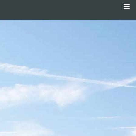
Menu
Gå
til
hovedindhold