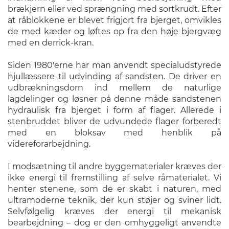
brækjern eller ved sprængning med sortkrudt. Efter
at råblokkene er blevet frigjort fra bjerget, omvikles
de med kæder og løftes op fra den høje bjergvæg
med en derrick-kran.
Siden 1980'erne har man anvendt specialudstyrede
hjullæssere til udvinding af sandsten. De driver en
udbrækningsdorn ind mellem de naturlige
lagdelinger og løsner på denne måde sandstenen
hydraulisk fra bjerget i form af flager. Allerede i
stenbruddet bliver de udvundede flager forberedt
med en bloksav med henblik på
videreforarbejdning.
I modsætning til andre byggematerialer kræves der
ikke energi til fremstilling af selve råmaterialet. Vi
henter stenene, som de er skabt i naturen, med
ultramoderne teknik, der kun støjer og sviner lidt.
Selvfølgelig kræves der energi til mekanisk
bearbejdning – dog er den omhyggeligt anvendte