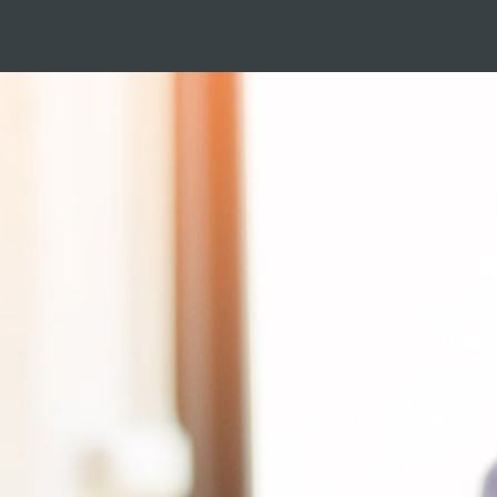
Gå
til
hovedindhold